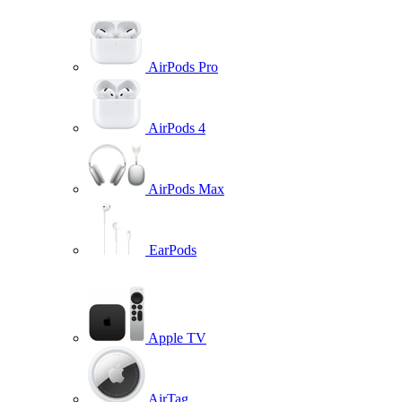
AirPods Pro
AirPods 4
AirPods Max
EarPods
Apple TV
AirTag