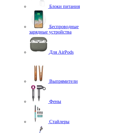
Блоки питания
Беспроводные
зарядные устройства
Для AirPods
Выпрямители
Фены
Стайлеры