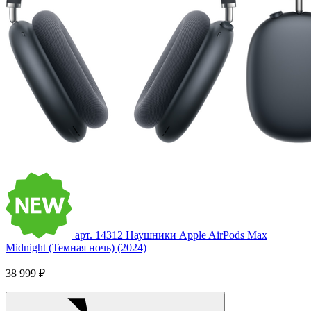
арт. 14312
Наушники Apple AirPods Max
Midnight (Темная ночь) (2024)
38 999 ₽