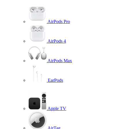
AirPods Pro
AirPods 4
AirPods Max
EarPods
Apple TV
AirTag