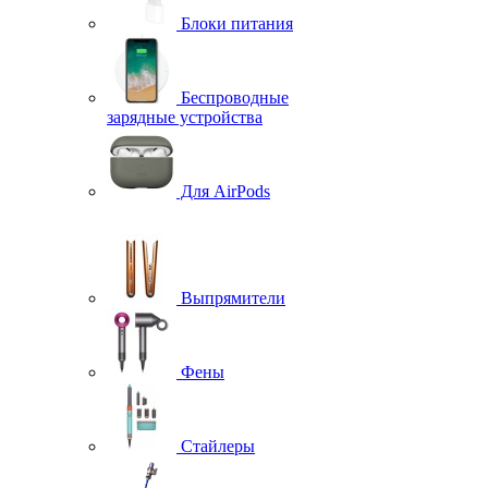
Блоки питания
Беспроводные
зарядные устройства
Для AirPods
Выпрямители
Фены
Стайлеры