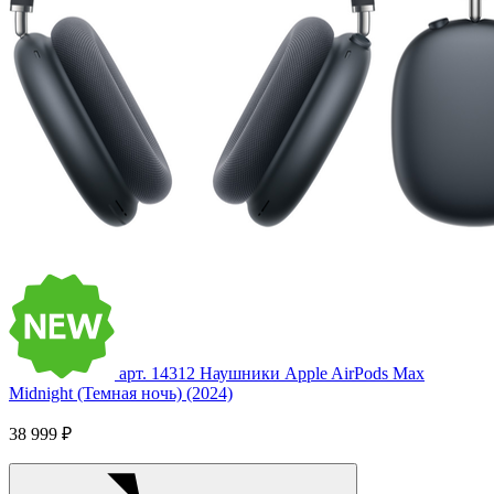
арт. 14312
Наушники Apple AirPods Max
Midnight (Темная ночь) (2024)
38 999 ₽