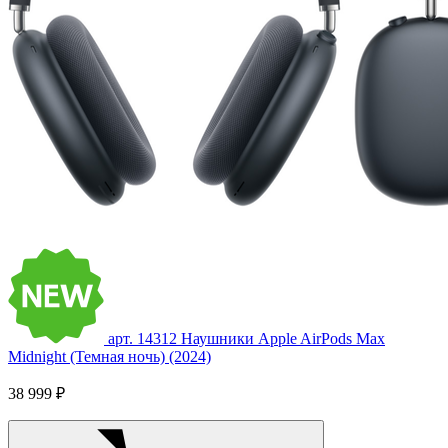
арт. 14312
Наушники Apple AirPods Max
Midnight (Темная ночь) (2024)
38 999 ₽