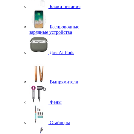
Блоки питания
Беспроводные
зарядные устройства
Для AirPods
Выпрямители
Фены
Стайлеры