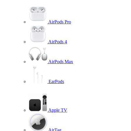
AirPods Pro
AirPods 4
AirPods Max
EarPods
Apple TV
AirTag