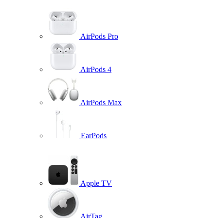
AirPods Pro
AirPods 4
AirPods Max
EarPods
Apple TV
AirTag