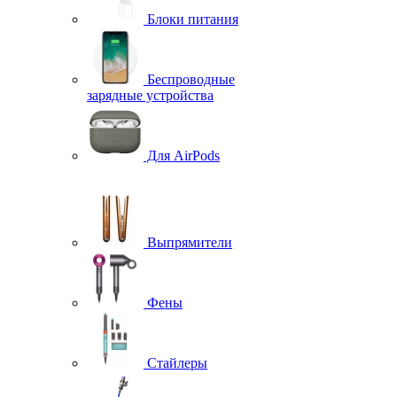
Блоки питания
Беспроводные
зарядные устройства
Для AirPods
Выпрямители
Фены
Стайлеры