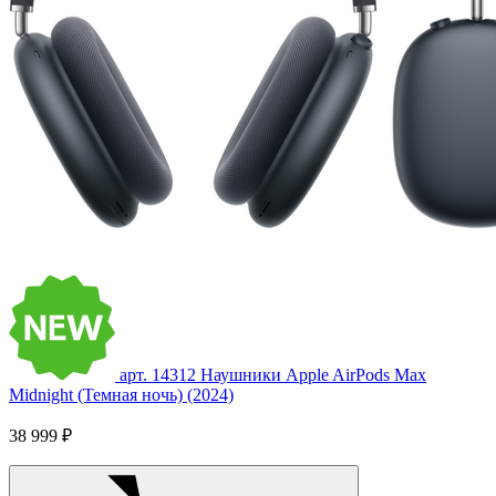
арт. 14312
Наушники Apple AirPods Max
Midnight (Темная ночь) (2024)
38 999 ₽