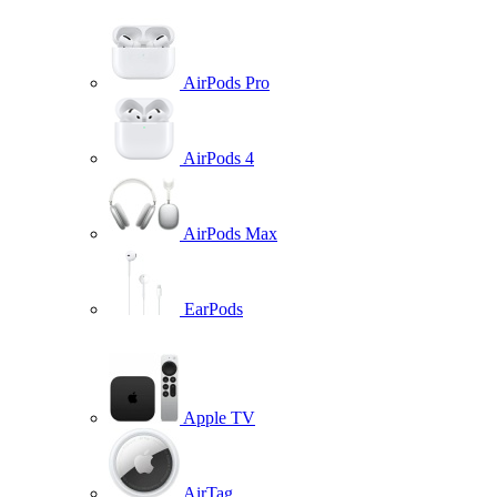
AirPods Pro
AirPods 4
AirPods Max
EarPods
Apple TV
AirTag