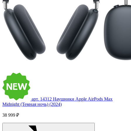
арт. 14312
Наушники Apple AirPods Max
Midnight (Темная ночь) (2024)
38 999 ₽