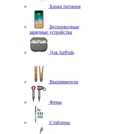
Блоки питания
Беспроводные
зарядные устройства
Для AirPods
Выпрямители
Фены
Стайлеры