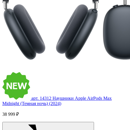
арт. 14312
Наушники Apple AirPods Max
Midnight (Темная ночь) (2024)
38 999 ₽