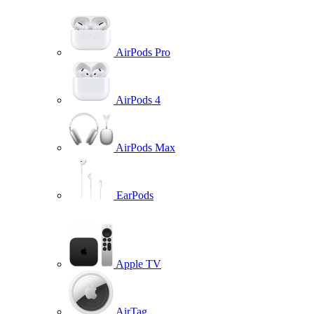
AirPods Pro
AirPods 4
AirPods Max
EarPods
Apple TV
AirTag