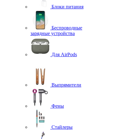
Блоки питания
Беспроводные
зарядные устройства
Для AirPods
Выпрямители
Фены
Стайлеры