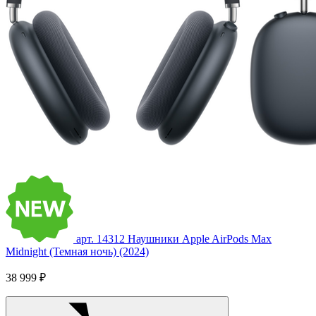
арт. 14312
Наушники Apple AirPods Max
Midnight (Темная ночь) (2024)
38 999 ₽