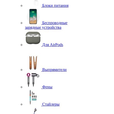
Блоки питания
Беспроводные
зарядные устройства
Для AirPods
Выпрямители
Фены
Стайлеры