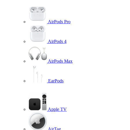
AirPods Pro
AirPods 4
AirPods Max
EarPods
Apple TV
AirTag