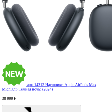
арт. 14312
Наушники Apple AirPods Max
Midnight (Темная ночь) (2024)
38 999 ₽