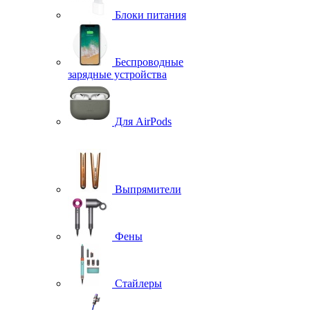
Блоки питания
Беспроводные
зарядные устройства
Для AirPods
Выпрямители
Фены
Стайлеры