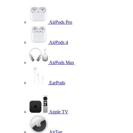
AirPods Pro
AirPods 4
AirPods Max
EarPods
Apple TV
AirTag