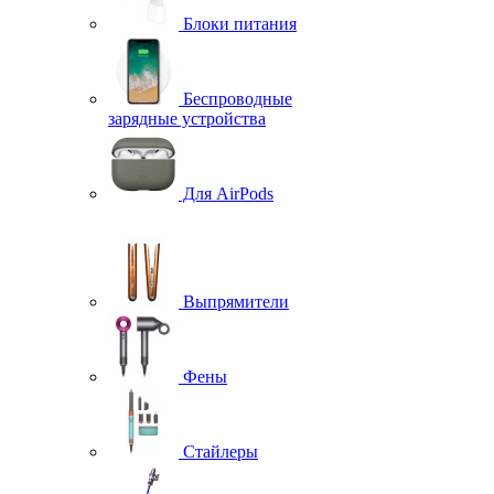
Блоки питания
Беспроводные
зарядные устройства
Для AirPods
Выпрямители
Фены
Стайлеры