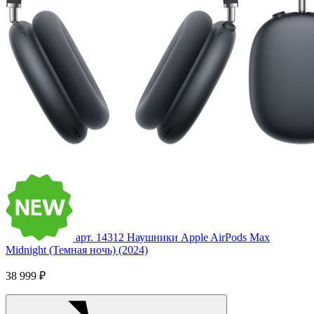
арт. 14312
Наушники Apple AirPods Max
Midnight (Темная ночь) (2024)
38 999 ₽