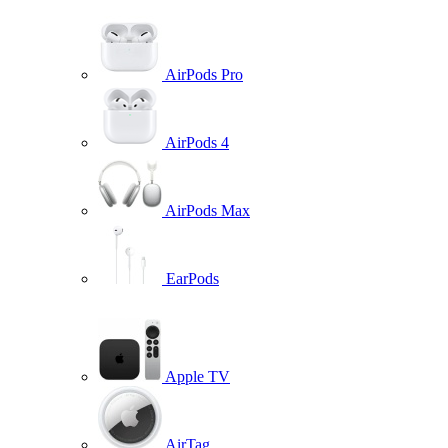
AirPods Pro
AirPods 4
AirPods Max
EarPods
Apple TV
AirTag