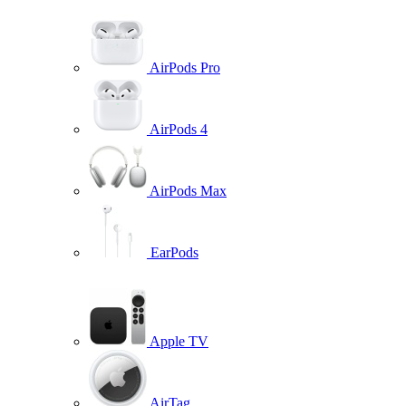
AirPods Pro
AirPods 4
AirPods Max
EarPods
Apple TV
AirTag