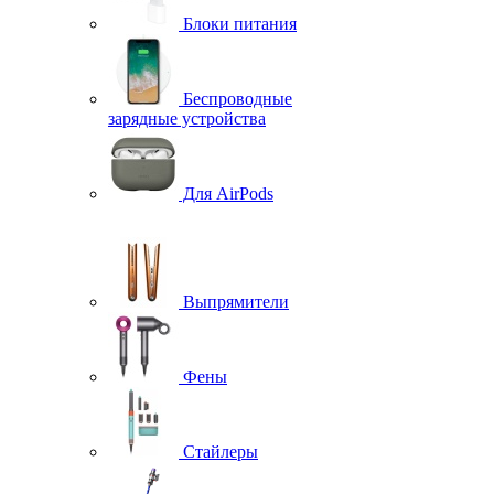
Блоки питания
Беспроводные
зарядные устройства
Для AirPods
Выпрямители
Фены
Стайлеры