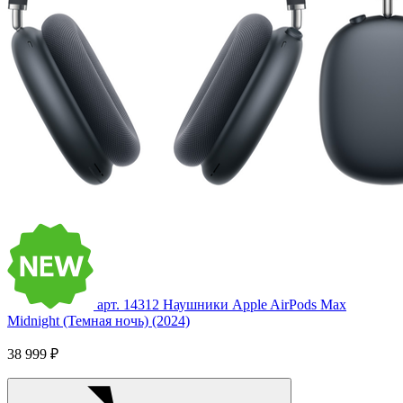
арт. 14312
Наушники Apple AirPods Max
Midnight (Темная ночь) (2024)
38 999 ₽