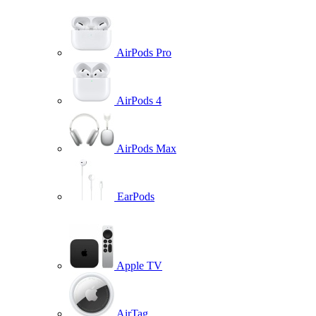
AirPods Pro
AirPods 4
AirPods Max
EarPods
Apple TV
AirTag