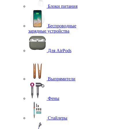
Блоки питания
Беспроводные
зарядные устройства
Для AirPods
Выпрямители
Фены
Стайлеры