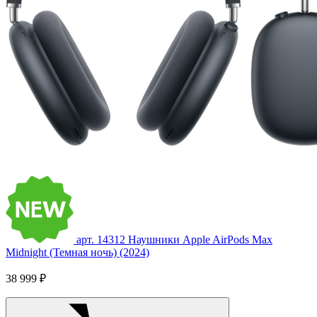
арт. 14312
Наушники Apple AirPods Max
Midnight (Темная ночь) (2024)
38 999 ₽