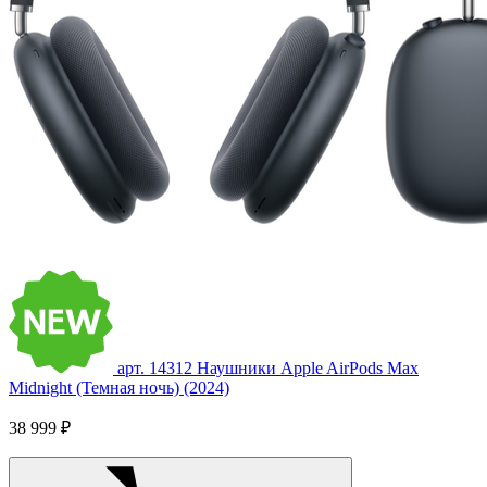
арт. 14312
Наушники Apple AirPods Max
Midnight (Темная ночь) (2024)
38 999 ₽