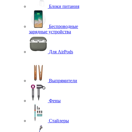
Блоки питания
Беспроводные
зарядные устройства
Для AirPods
Выпрямители
Фены
Стайлеры