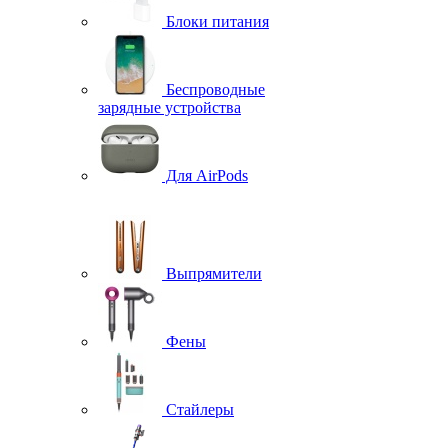
Блоки питания
Беспроводные
зарядные устройства
Для AirPods
Выпрямители
Фены
Стайлеры