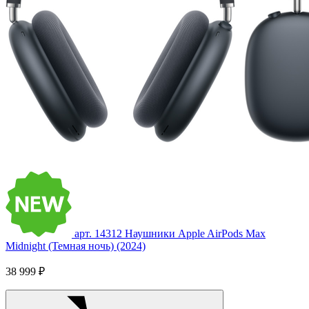
арт. 14312
Наушники Apple AirPods Max
Midnight (Темная ночь) (2024)
38 999 ₽