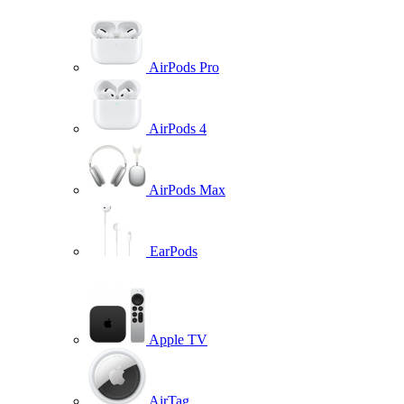
AirPods Pro
AirPods 4
AirPods Max
EarPods
Apple TV
AirTag