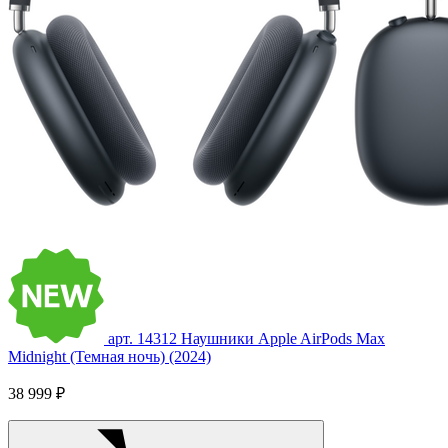
арт. 14312
Наушники Apple AirPods Max
Midnight (Темная ночь) (2024)
38 999 ₽