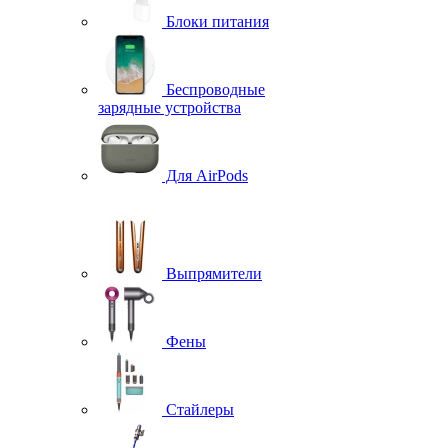
Блоки питания
Беспроводные
зарядные устройства
Для AirPods
Выпрямители
Фены
Стайлеры