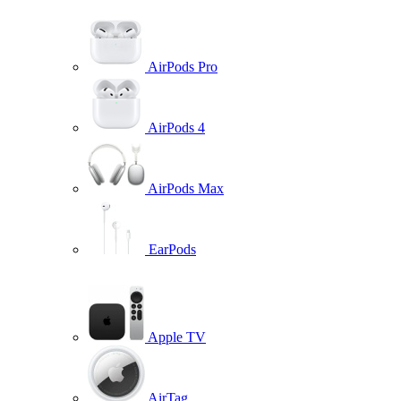
AirPods Pro
AirPods 4
AirPods Max
EarPods
Apple TV
AirTag