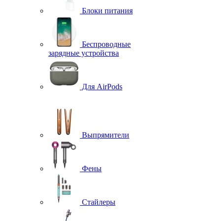
Блоки питания
Беспроводные
зарядные устройства
Для AirPods
Выпрямители
Фены
Стайлеры