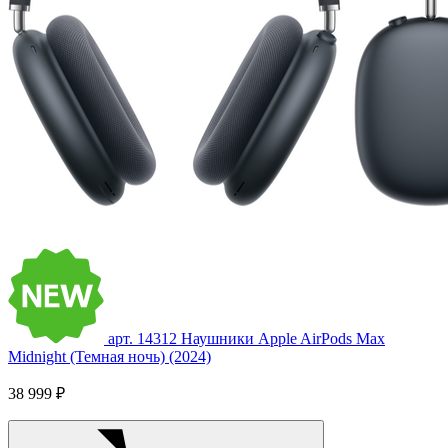
арт. 14312
Наушники Apple AirPods Max
Midnight (Темная ночь) (2024)
38 999 ₽