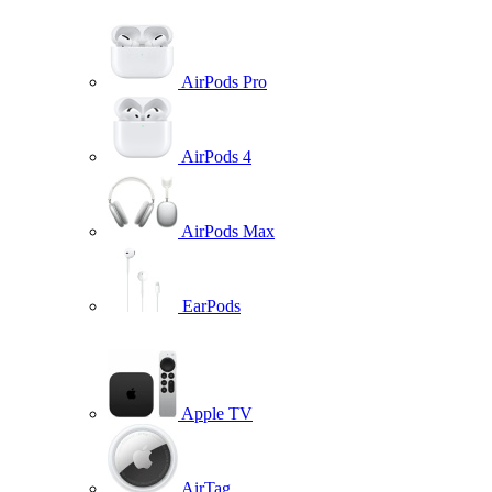
AirPods Pro
AirPods 4
AirPods Max
EarPods
Apple TV
AirTag