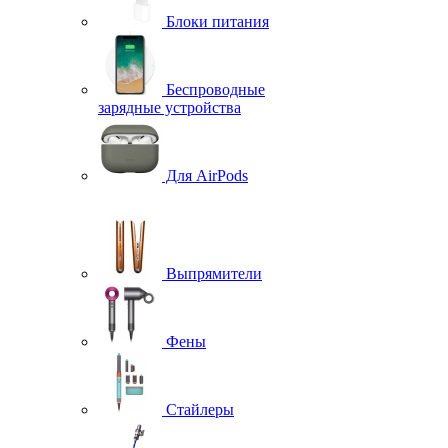
Блоки питания
Беспроводные
зарядные устройства
Для AirPods
Выпрямители
Фены
Стайлеры