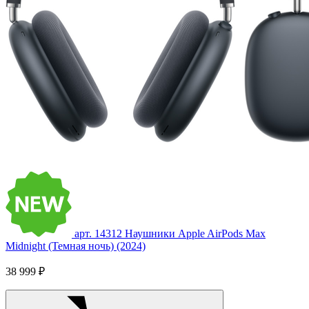
арт. 14312
Наушники Apple AirPods Max
Midnight (Темная ночь) (2024)
38 999 ₽