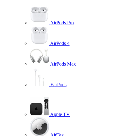
AirPods Pro
AirPods 4
AirPods Max
EarPods
Apple TV
AirTag