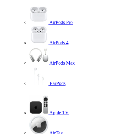
AirPods Pro
AirPods 4
AirPods Max
EarPods
Apple TV
AirTag