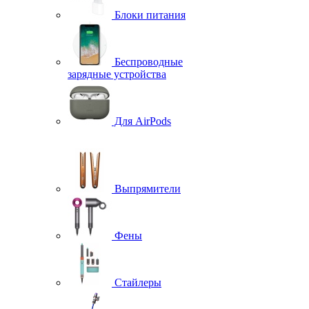
Блоки питания
Беспроводные
зарядные устройства
Для AirPods
Выпрямители
Фены
Стайлеры