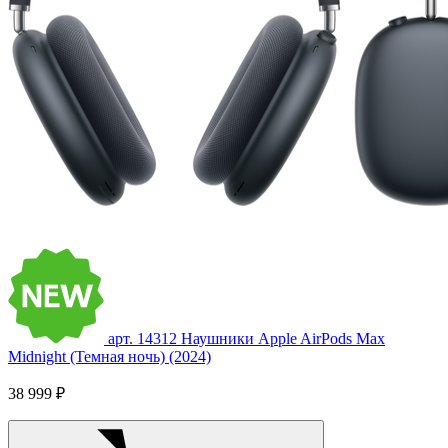
арт. 14312
Наушники Apple AirPods Max
Midnight (Темная ночь) (2024)
38 999 ₽