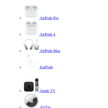
AirPods Pro
AirPods 4
AirPods Max
EarPods
Apple TV
AirTag