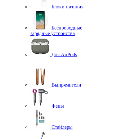
Блоки питания
Беспроводные
зарядные устройства
Для AirPods
Выпрямители
Фены
Стайлеры