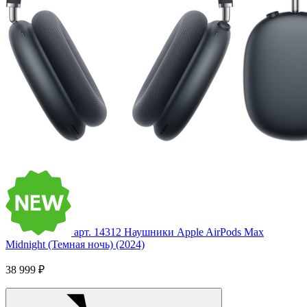
арт. 14312
Наушники Apple AirPods Max
Midnight (Темная ночь) (2024)
38 999 ₽