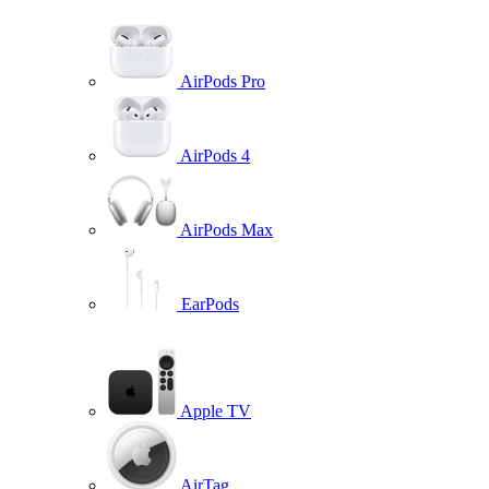
AirPods Pro
AirPods 4
AirPods Max
EarPods
Apple TV
AirTag