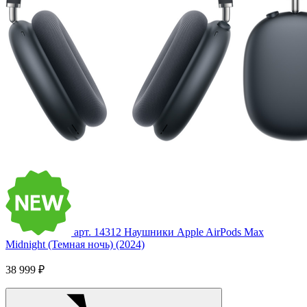
арт. 14312
Наушники Apple AirPods Max
Midnight (Темная ночь) (2024)
38 999 ₽