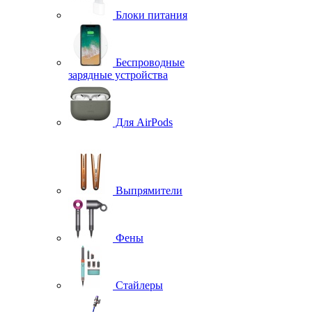
Блоки питания
Беспроводные
зарядные устройства
Для AirPods
Выпрямители
Фены
Стайлеры