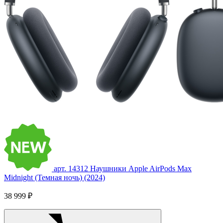
арт. 14312
Наушники Apple AirPods Max
Midnight (Темная ночь) (2024)
38 999 ₽