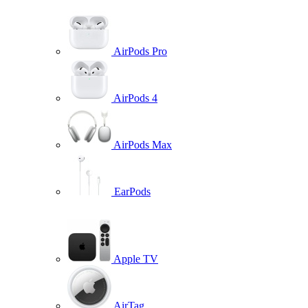
AirPods Pro
AirPods 4
AirPods Max
EarPods
Apple TV
AirTag