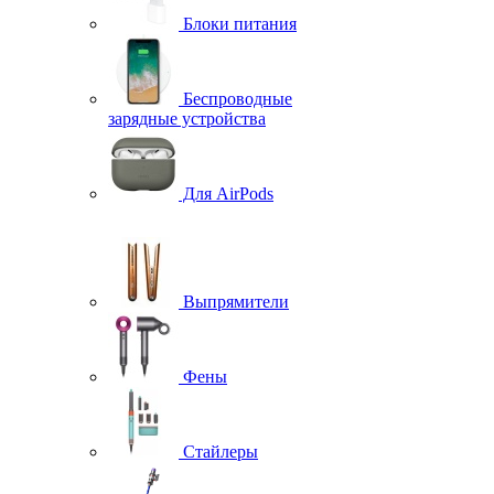
Блоки питания
Беспроводные
зарядные устройства
Для AirPods
Выпрямители
Фены
Стайлеры