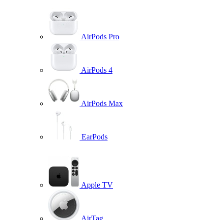
AirPods Pro
AirPods 4
AirPods Max
EarPods
Apple TV
AirTag