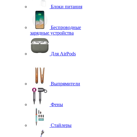
Блоки питания
Беспроводные
зарядные устройства
Для AirPods
Выпрямители
Фены
Стайлеры