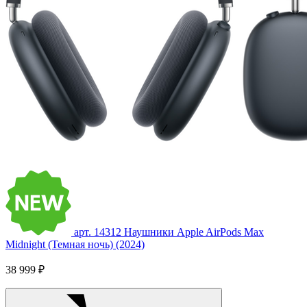
арт. 14312
Наушники Apple AirPods Max
Midnight (Темная ночь) (2024)
38 999 ₽