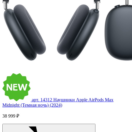
арт. 14312
Наушники Apple AirPods Max
Midnight (Темная ночь) (2024)
38 999 ₽