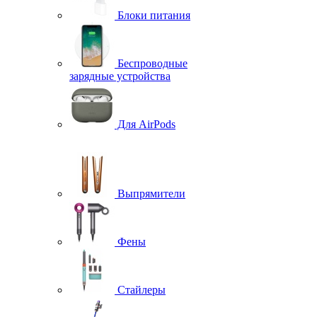
Блоки питания
Беспроводные
зарядные устройства
Для AirPods
Выпрямители
Фены
Стайлеры