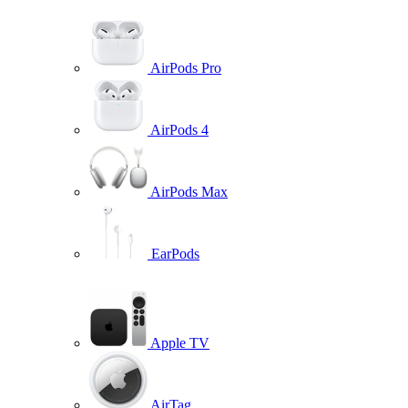
AirPods Pro
AirPods 4
AirPods Max
EarPods
Apple TV
AirTag