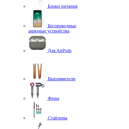
Блоки питания
Беспроводные
зарядные устройства
Для AirPods
Выпрямители
Фены
Стайлеры