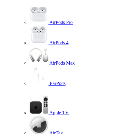
AirPods Pro
AirPods 4
AirPods Max
EarPods
Apple TV
AirTag