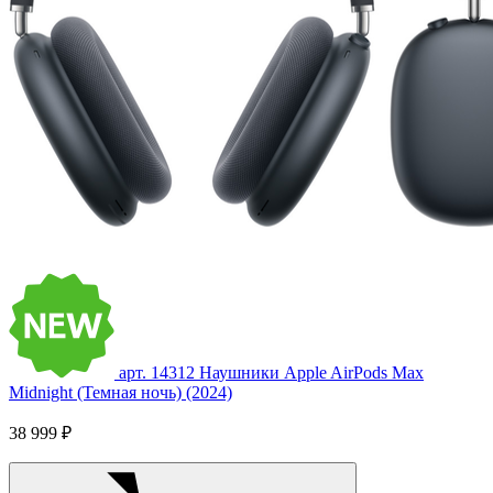
арт. 14312
Наушники Apple AirPods Max
Midnight (Темная ночь) (2024)
38 999 ₽