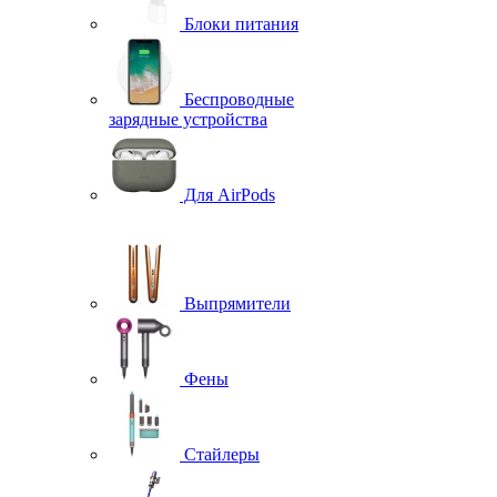
Блоки питания
Беспроводные
зарядные устройства
Для AirPods
Выпрямители
Фены
Стайлеры