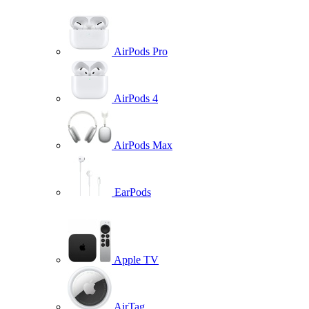
AirPods Pro
AirPods 4
AirPods Max
EarPods
Apple TV
AirTag