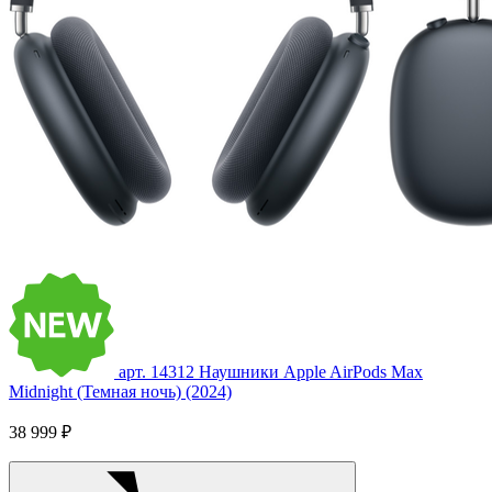
арт. 14312
Наушники Apple AirPods Max
Midnight (Темная ночь) (2024)
38 999 ₽