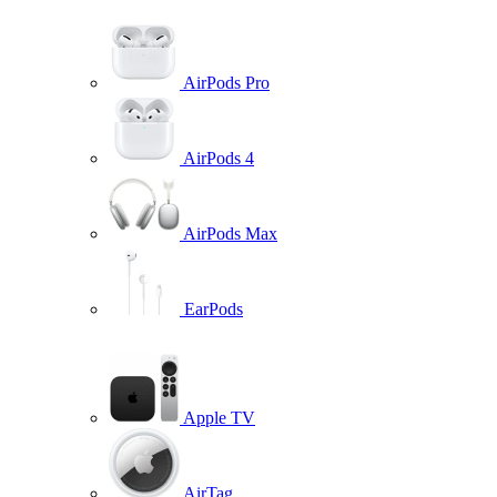
AirPods Pro
AirPods 4
AirPods Max
EarPods
Apple TV
AirTag