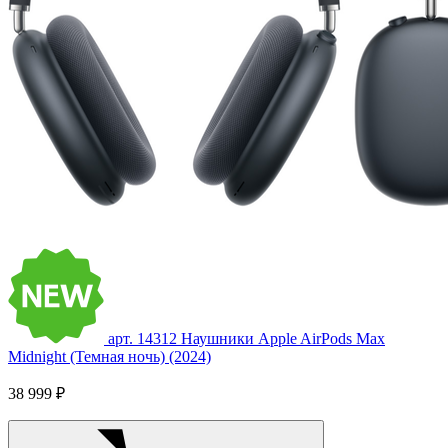
арт. 14312
Наушники Apple AirPods Max
Midnight (Темная ночь) (2024)
38 999 ₽