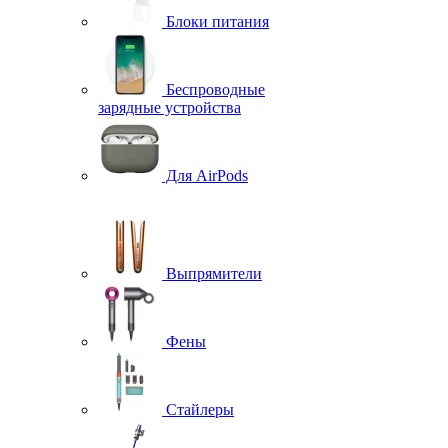
Блоки питания
Беспроводные
зарядные устройства
Для AirPods
Выпрямители
Фены
Стайлеры