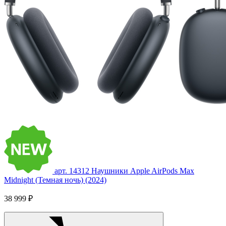
арт. 14312
Наушники Apple AirPods Max
Midnight (Темная ночь) (2024)
38 999 ₽