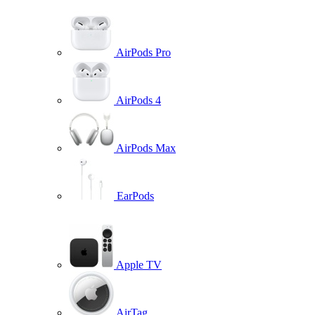
AirPods Pro
AirPods 4
AirPods Max
EarPods
Apple TV
AirTag