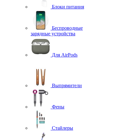
Блоки питания
Беспроводные
зарядные устройства
Для AirPods
Выпрямители
Фены
Стайлеры