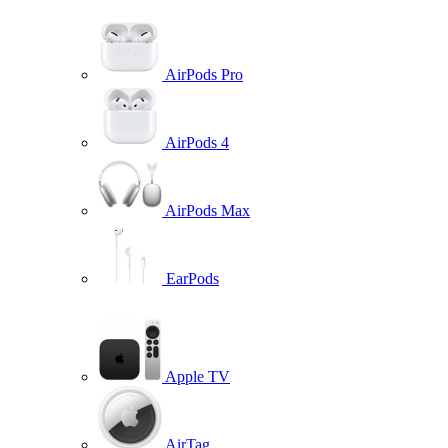
AirPods Pro
AirPods 4
AirPods Max
EarPods
Apple TV
AirTag