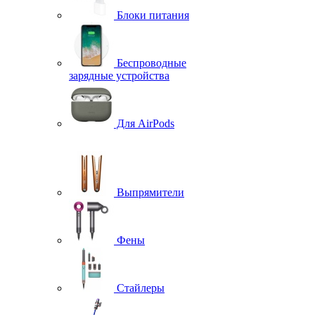
Блоки питания
Беспроводные
зарядные устройства
Для AirPods
Выпрямители
Фены
Стайлеры