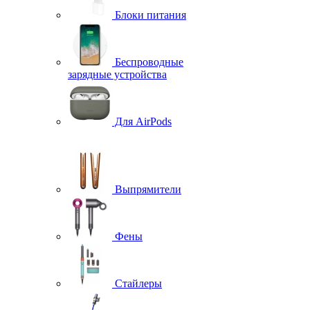
Блоки питания
Беспроводные
зарядные устройства
Для AirPods
Выпрямители
Фены
Стайлеры