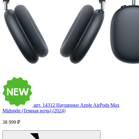
арт. 14312
Наушники Apple AirPods Max
Midnight (Темная ночь) (2024)
38 999 ₽