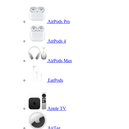
AirPods Pro
AirPods 4
AirPods Max
EarPods
Apple TV
AirTag