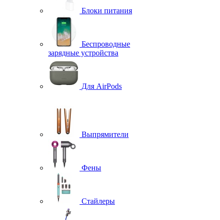
Блоки питания
Беспроводные
зарядные устройства
Для AirPods
Выпрямители
Фены
Стайлеры