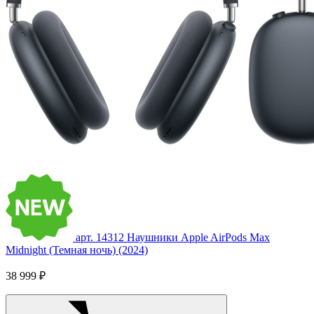
арт. 14312
Наушники Apple AirPods Max
Midnight (Темная ночь) (2024)
38 999 ₽