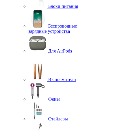
Блоки питания
Беспроводные
зарядные устройства
Для AirPods
Выпрямители
Фены
Стайлеры