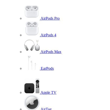
AirPods Pro
AirPods 4
AirPods Max
EarPods
Apple TV
AirTag