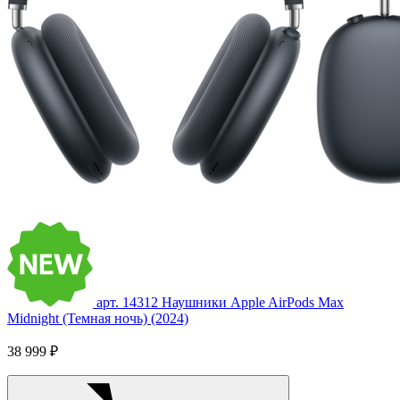
арт. 14312
Наушники Apple AirPods Max
Midnight (Темная ночь) (2024)
38 999 ₽