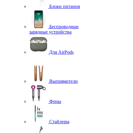
Блоки питания
Беспроводные
зарядные устройства
Для AirPods
Выпрямители
Фены
Стайлеры