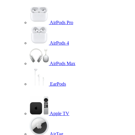
AirPods Pro
AirPods 4
AirPods Max
EarPods
Apple TV
AirTag