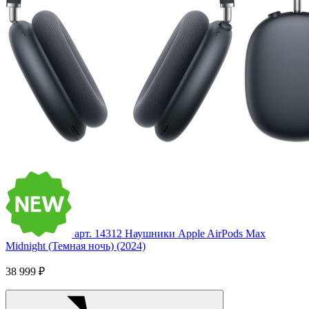
арт. 14312
Наушники Apple AirPods Max
Midnight (Темная ночь) (2024)
38 999 ₽