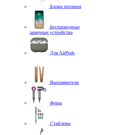
Блоки питания
Беспроводные
зарядные устройства
Для AirPods
Выпрямители
Фены
Стайлеры