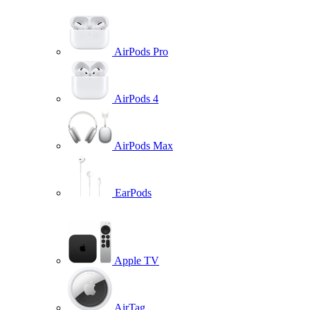
AirPods Pro
AirPods 4
AirPods Max
EarPods
Apple TV
AirTag