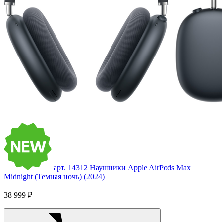
арт. 14312
Наушники Apple AirPods Max
Midnight (Темная ночь) (2024)
38 999 ₽