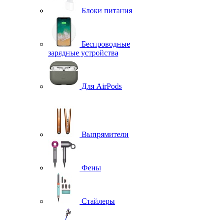
Блоки питания
Беспроводные
зарядные устройства
Для AirPods
Выпрямители
Фены
Стайлеры