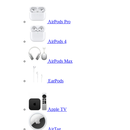
AirPods Pro
AirPods 4
AirPods Max
EarPods
Apple TV
AirTag