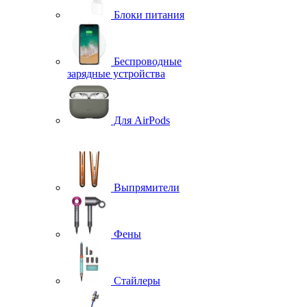
Блоки питания
Беспроводные
зарядные устройства
Для AirPods
Выпрямители
Фены
Стайлеры