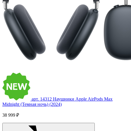
арт. 14312
Наушники Apple AirPods Max
Midnight (Темная ночь) (2024)
38 999 ₽