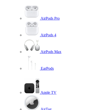
AirPods Pro
AirPods 4
AirPods Max
EarPods
Apple TV
AirTag