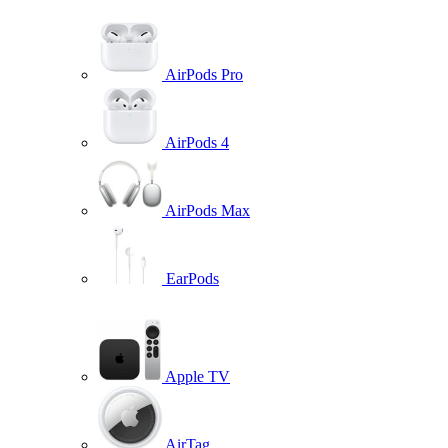
AirPods Pro
AirPods 4
AirPods Max
EarPods
Apple TV
AirTag