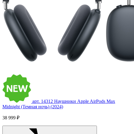
арт. 14312
Наушники Apple AirPods Max
Midnight (Темная ночь) (2024)
38 999 ₽