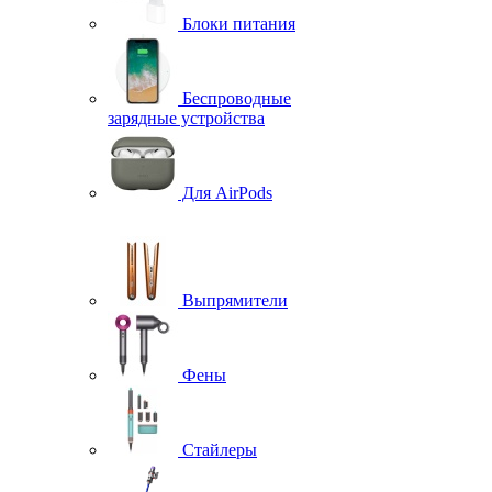
Блоки питания
Беспроводные
зарядные устройства
Для AirPods
Выпрямители
Фены
Стайлеры