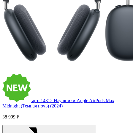
арт. 14312
Наушники Apple AirPods Max
Midnight (Темная ночь) (2024)
38 999 ₽