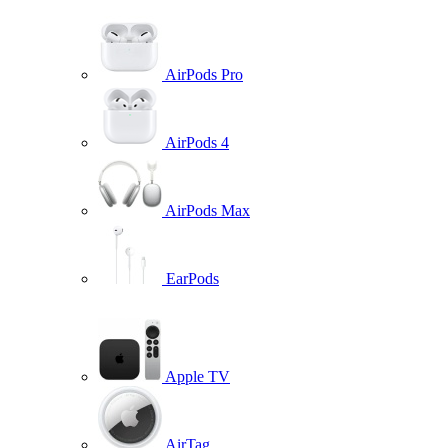
AirPods Pro
AirPods 4
AirPods Max
EarPods
Apple TV
AirTag