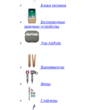
Блоки питания
Беспроводные
зарядные устройства
Для AirPods
Выпрямители
Фены
Стайлеры