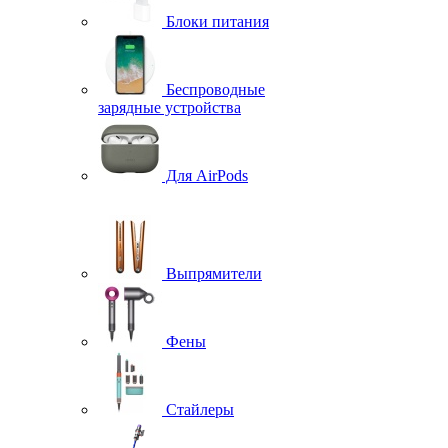
Блоки питания
Беспроводные
зарядные устройства
Для AirPods
Выпрямители
Фены
Стайлеры