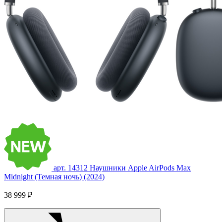
арт. 14312
Наушники Apple AirPods Max
Midnight (Темная ночь) (2024)
38 999 ₽