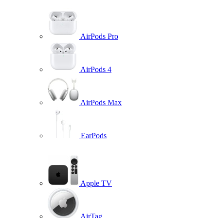
AirPods Pro
AirPods 4
AirPods Max
EarPods
Apple TV
AirTag