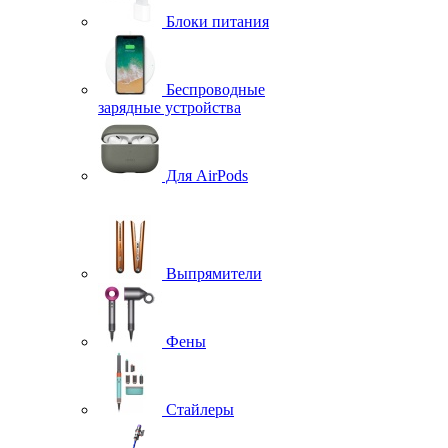
Блоки питания
Беспроводные
зарядные устройства
Для AirPods
Выпрямители
Фены
Стайлеры