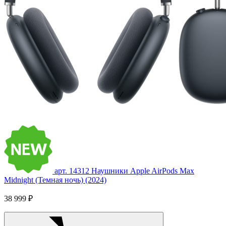
арт. 14312
Наушники Apple AirPods Max
Midnight (Темная ночь) (2024)
38 999 ₽