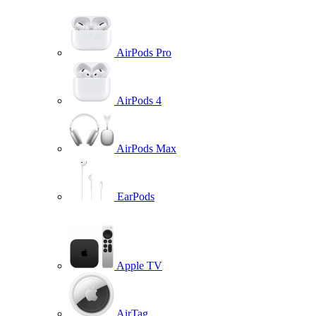
AirPods Pro
AirPods 4
AirPods Max
EarPods
Apple TV
AirTag