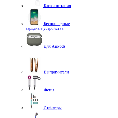
Блоки питания
Беспроводные
зарядные устройства
Для AirPods
Выпрямители
Фены
Стайлеры