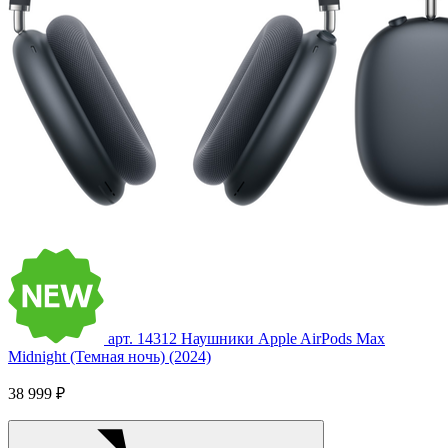
арт. 14312
Наушники Apple AirPods Max
Midnight (Темная ночь) (2024)
38 999 ₽