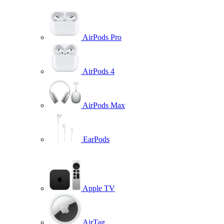
AirPods Pro
AirPods 4
AirPods Max
EarPods
Apple TV
AirTag