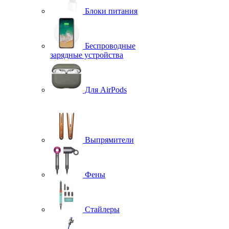
Блоки питания
Беспроводные
зарядные устройства
Для AirPods
Выпрямители
Фены
Стайлеры