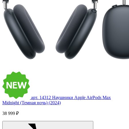
арт. 14312
Наушники Apple AirPods Max
Midnight (Темная ночь) (2024)
38 999 ₽