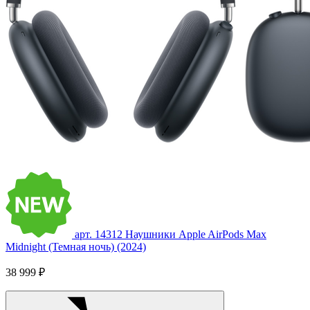
арт. 14312
Наушники Apple AirPods Max
Midnight (Темная ночь) (2024)
38 999 ₽