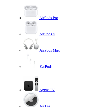
AirPods Pro
AirPods 4
AirPods Max
EarPods
Apple TV
AirTag