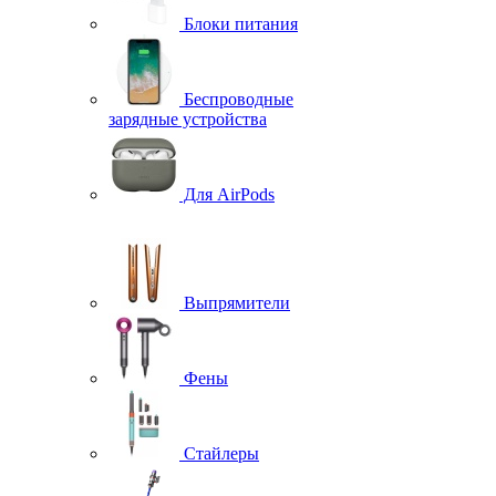
Блоки питания
Беспроводные
зарядные устройства
Для AirPods
Выпрямители
Фены
Стайлеры