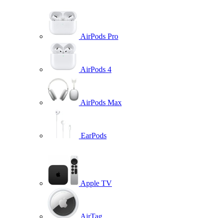
AirPods Pro
AirPods 4
AirPods Max
EarPods
Apple TV
AirTag