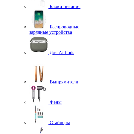
Блоки питания
Беспроводные
зарядные устройства
Для AirPods
Выпрямители
Фены
Стайлеры