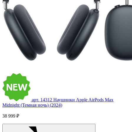
арт. 14312
Наушники Apple AirPods Max
Midnight (Темная ночь) (2024)
38 999 ₽