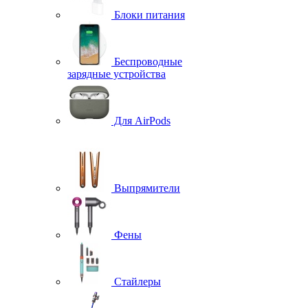
Блоки питания
Беспроводные
зарядные устройства
Для AirPods
Выпрямители
Фены
Стайлеры