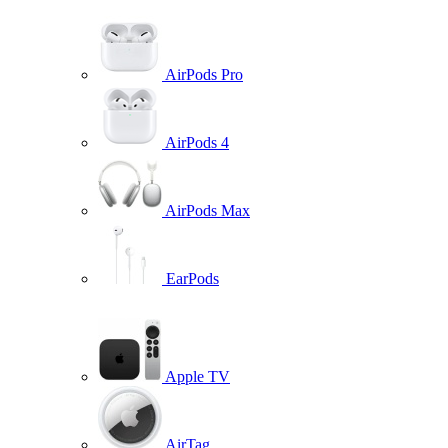
AirPods Pro
AirPods 4
AirPods Max
EarPods
Apple TV
AirTag