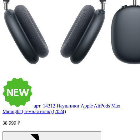
арт. 14312
Наушники Apple AirPods Max
Midnight (Темная ночь) (2024)
38 999 ₽