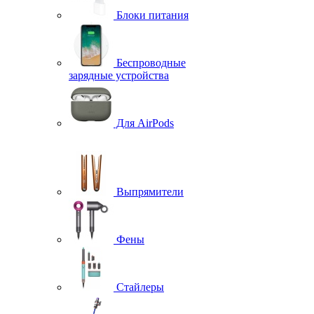
Блоки питания
Беспроводные
зарядные устройства
Для AirPods
Выпрямители
Фены
Стайлеры