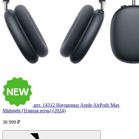
арт. 14312
Наушники Apple AirPods Max
Midnight (Темная ночь) (2024)
38 999 ₽