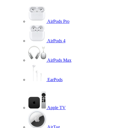
AirPods Pro
AirPods 4
AirPods Max
EarPods
Apple TV
AirTag