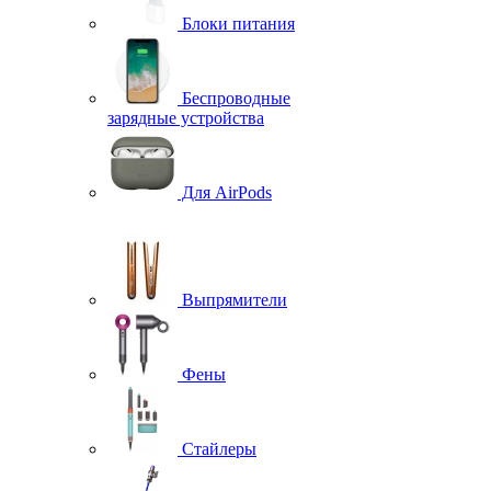
Блоки питания
Беспроводные
зарядные устройства
Для AirPods
Выпрямители
Фены
Стайлеры