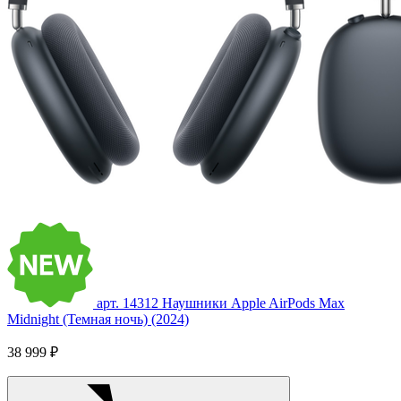
арт. 14312
Наушники Apple AirPods Max
Midnight (Темная ночь) (2024)
38 999 ₽